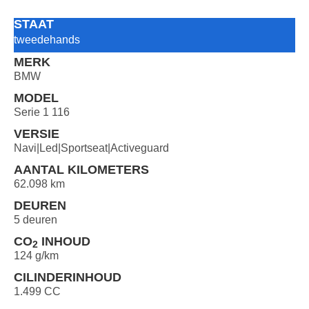
STAAT
tweedehands
MERK
BMW
MODEL
Serie 1 116
VERSIE
Navi|Led|Sportseat|Activeguard
AANTAL KILOMETERS
62.098 km
DEUREN
5 deuren
CO
INHOUD
2
124 g/km
CILINDERINHOUD
1.499 CC