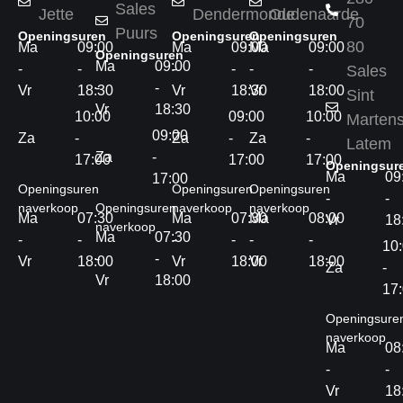
Sales
Jette
Dendermonde
Oudenaarde
70
Puurs
Openingsuren
Openingsuren
Openingsuren
80
Ma
09:00
Ma
09:00
Ma
09:00
Openingsuren
Ma
09:00
-
-
-
-
-
-
Sales
-
-
Vr
18:30
Vr
18:30
Vr
18:00
Sint
Vr
18:30
10:00
09:00
10:00
Marten
09:00
Za
-
Za
-
Za
-
Latem
Za
-
17:00
17:00
17:00
Openingsur
Ma
09
17:00
Openingsuren
Openingsuren
Openingsuren
-
-
naverkoop
Openingsuren
naverkoop
naverkoop
Ma
07:30
Ma
07:30
Ma
08:00
Vr
18
naverkoop
Ma
07:30
-
-
-
-
-
-
10
-
-
Vr
18:00
Vr
18:00
Vr
18:00
Za
-
Vr
18:00
17
Openingsure
naverkoop
Ma
08
-
-
Vr
18