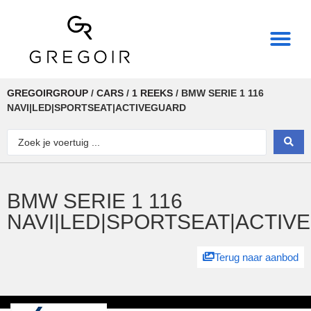
THE REAL POWER OF
GREGOIRGROUP
/
CARS
/
1 REEKS
/
BMW SERIE 1 116
NAVI|LED|SPORTSEAT|ACTIVEGUARD
BMW SERIE 1 116
NAVI|LED|SPORTSEAT|ACTIV
Terug naar aanbod