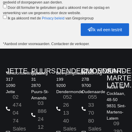
gedeeld of doorgegeven aan derden.
Door dit formulier te gebruiken gaat u akkoord met de opslag en
verwerking van uw gegevens door deze website.
Ik ga akkoord met de
Privacy beleid
van Gregoirgroup
Ik wil een testrit
*Aanbod onder voorwaarden. Contacteer de verkoper.
JETTE.
PUURS.
DENDERMONDE.
OUDENAARDE
SINT-
Tentoonstellingslaan
Rijksweg
Bevrijdingslaan
Westerring
MARTE
317
31
199
27B
LATEM.
1090
2870
9200
9700
Xavier de
Jette
Puurs-St-
Dendermonde
Oudenaarde
Cocklaan,
02
052
055
Amands
48-50
03
474
26
33
9831 Sint-
886
Martens-
04
13
70
Latem
24
74
40
80
09
12
Sales
Sales
Sales
280