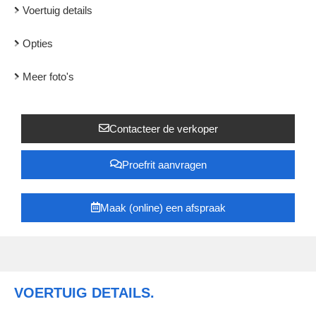
Voertuig details
Opties
Meer foto's
Contacteer de verkoper
Proefrit aanvragen
Maak (online) een afspraak
VOERTUIG DETAILS.