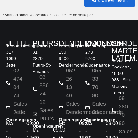
Ik wil een testrit
*Aanbod onder voorwaarden. Contacteer de verkoper.
JETTE.
PUURS.
DENDERMONDE.
OUDENAARDE
SINT-
Tentoonstellingslaan
Rijksweg
Bevrijdingslaan
Westerring
MARTE
317
31
199
27B
LATEM.
1090
2870
9200
9700
Xavier de
Jette
Puurs-St-
Dendermonde
Oudenaarde
Cocklaan,
02
052
055
Amands
48-50
03
474
26
33
9831 Sint-
886
Martens-
04
13
70
Latem
24
74
40
80
09
12
Sales
Sales
Sales
280
Sales
Jette
Dendermonde
Oudenaarde
70
Puurs
Openingsuren
Openingsuren
Openingsuren
80
Ma
09:00
Ma
09:00
Ma
09:00
Openingsuren
Ma
09:00
-
-
-
-
-
-
Sales
-
-