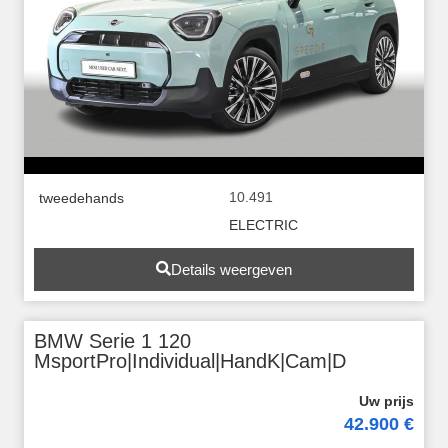
10.491
tweedehands
ELECTRIC
Details weergeven
BMW Serie 1 120
MsportPro|Individual|HandK|Cam|D
42.900 €