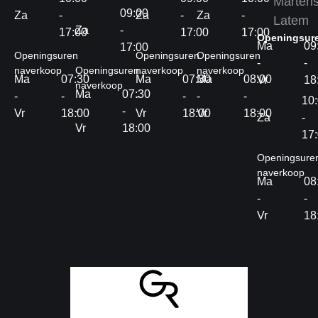
Marten
09:00
Za
-
Za
-
Za
-
Latem
Za
-
17:00
17:00
17:00
Openingsur
Ma
09
17:00
Openingsuren
Openingsuren
Openingsuren
-
-
naverkoop
Openingsuren
naverkoop
naverkoop
Ma
07:30
Ma
07:30
Ma
08:00
Vr
18
naverkoop
Ma
07:30
-
-
-
-
-
-
10
-
-
Vr
18:00
Vr
18:00
Vr
18:00
Za
-
Vr
18:00
17
Openingsure
naverkoop
Ma
08
-
-
Vr
18