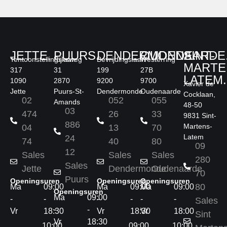
JETTE.
PUURS.
DENDERMONDE.
OUDENAARDE
SINT-
Tentoonstellingslaan
Rijksweg
Bevrijdingslaan
Westerring
MARTE
317
31
199
27B
LATEM.
1090
2870
9200
9700
Xavier de
Jette
Puurs-St-
Dendermonde
Oudenaarde
Cocklaan,
02
052
055
Amands
48-50
03
474
26
33
9831 Sint-
886
Martens-
04
13
70
Latem
24
74
40
80
09
12
Sales
Sales
Sales
280
Sales
Jette
Dendermonde
Oudenaarde
70
Puurs
Openingsuren
Openingsuren
Openingsuren
80
Ma
09:00
Ma
09:00
Ma
09:00
Openingsuren
Ma
09:00
-
-
-
-
-
-
Sales
-
-
Vr
18:30
Vr
18:30
Vr
18:00
Sint
Vr
18:30
10:00
09:00
10:00