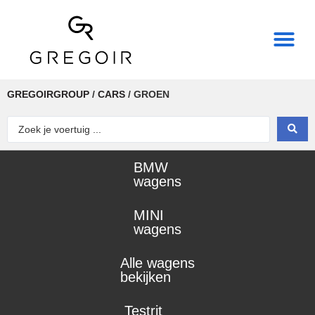
THE REAL POWER OF
GREGOIRGROUP
/
CARS
/
GROEN
BMW
wagens
MINI
wagens
Alle wagens
bekijken
Testrit