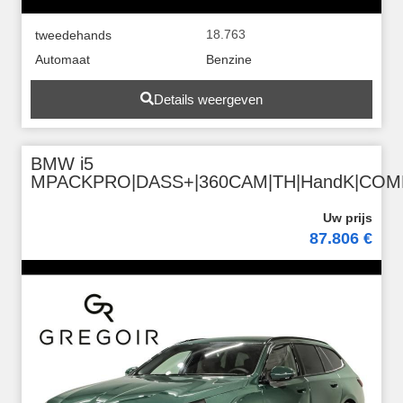
18.763
tweedehands
Automaat
Benzine
Details weergeven
BMW i5
MPACKPRO|DASS+|360CAM|TH|HandK|CO
87.806 €