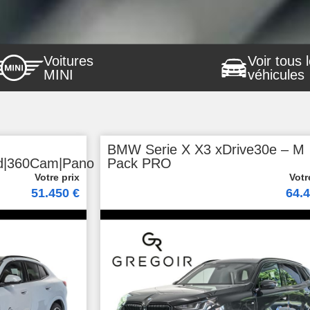
Voitures
Voir tous 
MINI
véhicules
BMW Serie X X3 xDrive30e – M
ud|360Cam|Pano
Pack PRO
51.450 €
64.