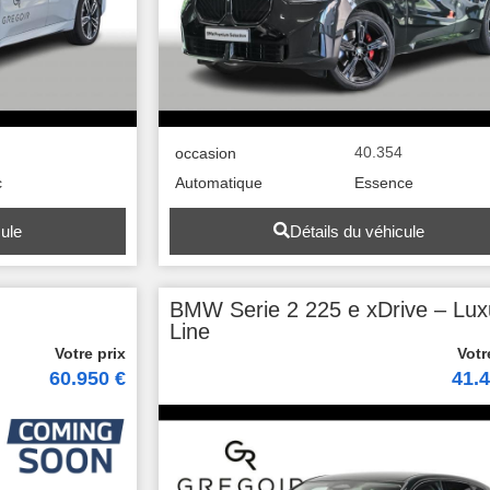
0
40.354
occasion
c
Automatique
Essence
cule
Détails du véhicule
BMW Serie 2 225 e xDrive – Lux
Line
60.950 €
41.