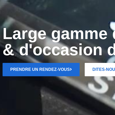
Large gamme d
& d'occasion 
PRENDRE UN RENDEZ-VOUS
DITES-NO