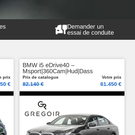
les
Demander un
essai de conduite
BMW i5 eDrive40 –
Msport|360Cam|Hud|Dass
450 €
82.140 €
61.450 €