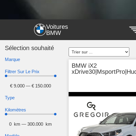
Voitures
BMW
Sélection souhaité
Marque
BMW iX2
xDrive30|MsportPro|H
Filtrer Sur Le Prix
€
9.000
—
€
150.000
Type
Kilomètres
0
km
—
300.000
km
Modèle