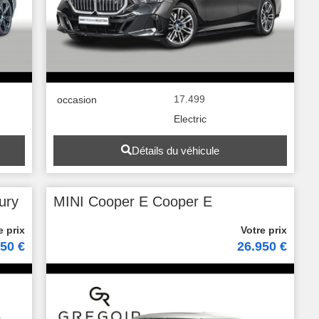
17.499
occasion
Electric
Détails du véhicule
ury
MINI Cooper E Cooper E
450 €
26.950 €