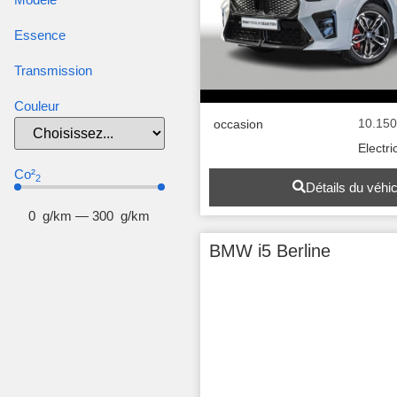
Essence
Transmission
Couleur
10.15
occasion
Electri
Co²
2
Détails du véhi
0
g/km
—
300
g/km
BMW i5 Berline