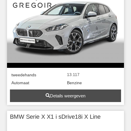
13.117
tweedehands
Automaat
Benzine
Details weergeven
BMW Serie X X1 i sDrive18i X Line