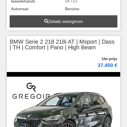
14.721
tweedehands
Automaat
Benzine
Details weergeven
BMW Serie 2 218 218i AT | Msport | Dass
| TH | Comfort | Pano | High Beam
37.450 €