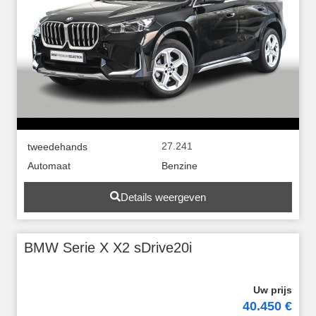
27.241
tweedehands
Automaat
Benzine
Details weergeven
BMW Serie X X2 sDrive20i
40.450 €