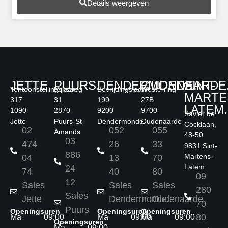
Details weergeven
JETTE.
PUURS.
DENDERMONDE.
OUDENAARDE
SINT-
Tentoonstellingslaan
Rijksweg
Bevrijdingslaan
Westerring
MARTE
317
31
199
27B
LATEM.
1090
2870
9200
9700
Xavier de
Jette
Puurs-St-
Dendermonde
Oudenaarde
Cocklaan,
02
052
055
Amands
48-50
03
474
26
33
9831 Sint-
886
Martens-
04
13
70
Latem
24
74
40
80
09
12
Sales
Sales
Sales
280
Sales
Jette
Dendermonde
Oudenaarde
70
Puurs
Openingsuren
Openingsuren
Openingsuren
80
Ma
09:00
Ma
09:00
Ma
09:00
Openingsuren
Ma
09:00