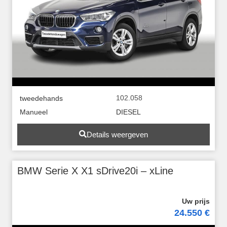
102.058
tweedehands
Manueel
DIESEL
Details weergeven
BMW Serie X X1 sDrive20i – xLine
24.550 €