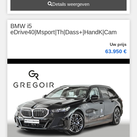
Details weergeven
BMW i5
eDrive40|Msport|Th|Dass+|HandK|Cam
63.950 €