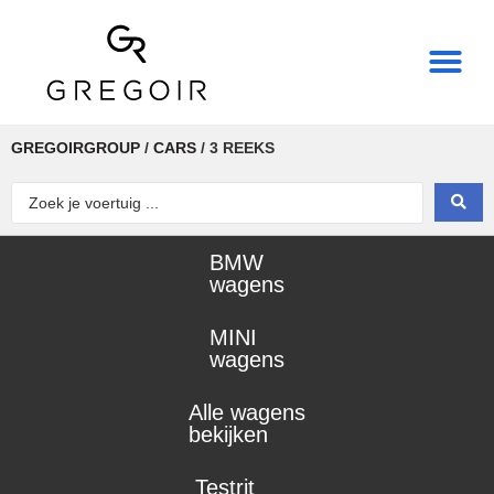
THE REAL POWER OF
GREGOIRGROUP
/
CARS
/
3 REEKS
BMW
wagens
MINI
wagens
Alle wagens
bekijken
Testrit