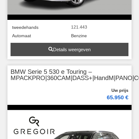
121.443
tweedehands
Automaat
Benzine
Details weergeven
BMW Serie 5 530 e Touring –
MPACKPRO|360CAM|DASS+|HandM|PANO|
65.950 €