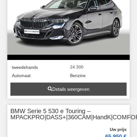
24.300
tweedehands
Automaat
Benzine
Details weergeven
BMW Serie 5 530 e Touring –
MPACKPRO|DASS+|360CAM|HandK|COMFO
65.950 €