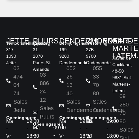
JETTE.
PUURS.
DENDERMONDE.
OUDENAARDE
SINT-
Tentoonstellingslaan
Rijksweg
Bevrijdingslaan
Westerring
MARTE
317
31
199
27B
LATEM.
1090
2870
9200
9700
Xavier de
Jette
Puurs-St-
Dendermonde
Oudenaarde
Cocklaan,
02
052
055
Amands
48-50
03
474
26
33
9831 Sint-
886
Martens-
04
13
70
Latem
24
74
40
80
09
12
Sales
Sales
Sales
280
Sales
Jette
Dendermonde
Oudenaarde
70
Puurs
Openingsuren
Openingsuren
Openingsuren
80
Ma
09:00
Ma
09:00
Ma
09:00
Openingsuren
Ma
09:00
-
-
-
-
-
-
Sales
-
-
Vr
18:30
Vr
18:30
Vr
18:00
Sint