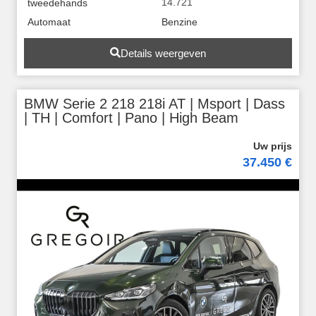
14.721
tweedehands
Automaat
Benzine
Details weergeven
BMW Serie 2 218 218i AT | Msport | Dass
| TH | Comfort | Pano | High Beam
37.450 €