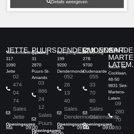
Details weergeven
JETTE.
PUURS.
DENDERMONDE.
OUDENAARDE
SINT-
Tentoonstellingslaan
Rijksweg
Bevrijdingslaan
Westerring
MARTE
317
31
199
27B
LATEM.
1090
2870
9200
9700
Xavier de
Jette
Puurs-St-
Dendermonde
Oudenaarde
Cocklaan,
02
052
055
Amands
48-50
03
474
26
33
9831 Sint-
886
Martens-
04
13
70
Latem
24
74
40
80
09
12
Sales
Sales
Sales
280
Sales
Jette
Dendermonde
Oudenaarde
70
Puurs
Openingsuren
Openingsuren
Openingsuren
80
Ma
09:00
Ma
09:00
Ma
09:00
Openingsuren
Ma
09:00