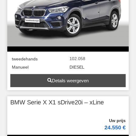
102.058
tweedehands
Manueel
DIESEL
Details weergeven
BMW Serie X X1 sDrive20i – xLine
24.550 €