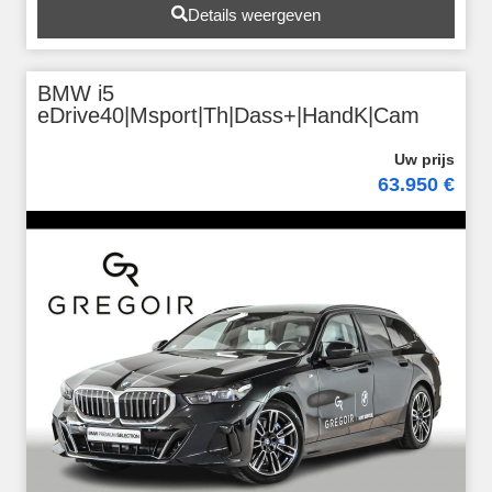
Details weergeven
BMW i5
eDrive40|Msport|Th|Dass+|HandK|Cam
63.950 €