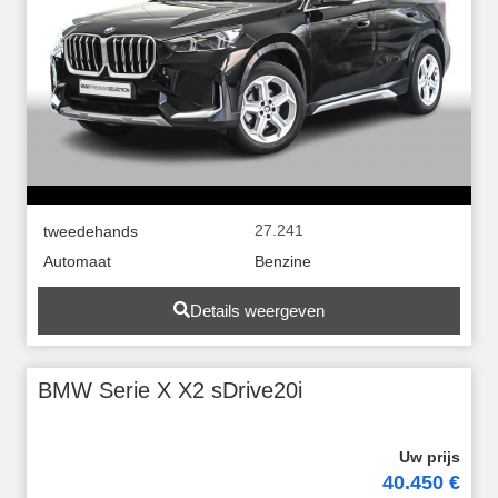
27.241
tweedehands
Automaat
Benzine
Details weergeven
BMW Serie X X2 sDrive20i
40.450 €