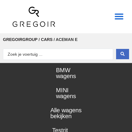
THE REAL POWER OF
GREGOIRGROUP
/
CARS
/
ACEMAN E
BMW
wagens
MINI
wagens
Alle wagens
bekijken
Testrit