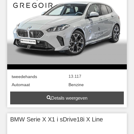
13.117
tweedehands
Automaat
Benzine
Details weergeven
BMW Serie X X1 i sDrive18i X Line