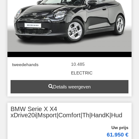
10.485
tweedehands
ELECTRIC
Details weergeven
BMW Serie X X4
xDrive20i|Msport|Comfort|Th|HandK|Hud
61.950 €