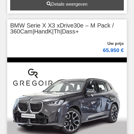
Details weergeven
BMW Serie X X3 xDrive30e – M Pack /
360Cam|HandK|Th|Dass+
65.950 €