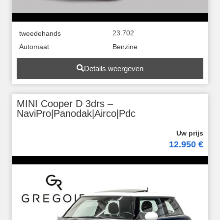
23.702
tweedehands
Automaat
Benzine
Details weergeven
MINI Cooper D 3drs –
NaviPro|Panodak|Airco|Pdc
12.950 €