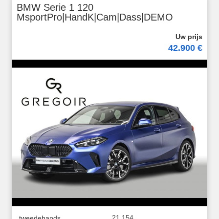
BMW Serie 1 120
MsportPro|HandK|Cam|Dass|DEMO
42.900 €
21.154
tweedehands