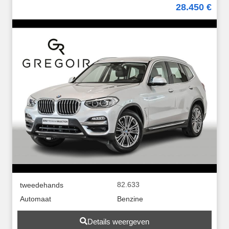
28.450 €
82.633
tweedehands
Automaat
Benzine
Details weergeven