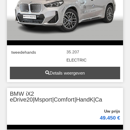
35.207
tweedehands
ELECTRIC
Details weergeven
BMW iX2
eDrive20|Msport|Comfort|HandK|Ca
49.450 €