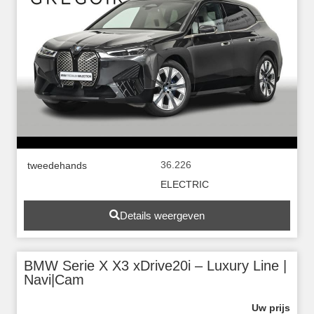
36.226
tweedehands
ELECTRIC
Details weergeven
BMW Serie X X3 xDrive20i – Luxury Line |
Navi|Cam