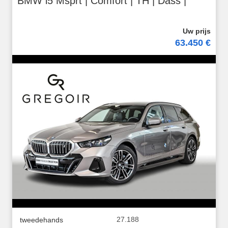
BMW i5 Msprt | Comfort | TH | Dass |
63.450 €
27.188
tweedehands