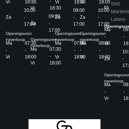
-
-
Vr
18:30
Vr
18:30
Vr
18:00
Sint
Vr
18:30
10:00
09:00
10:00
Marten
09:00
Za
-
Za
-
Za
-
Latem
Za
-
17:00
17:00
17:00
Openingsur
Ma
09
17:00
Openingsuren
Openingsuren
Openingsuren
-
-
naverkoop
Openingsuren
naverkoop
naverkoop
Ma
07:30
Ma
07:30
Ma
08:00
Vr
18
naverkoop
Ma
07:30
-
-
-
-
-
-
10
-
-
Vr
18:00
Vr
18:00
Vr
18:00
Za
-
Vr
18:00
17
Openingsure
naverkoop
Ma
08
-
-
Vr
18