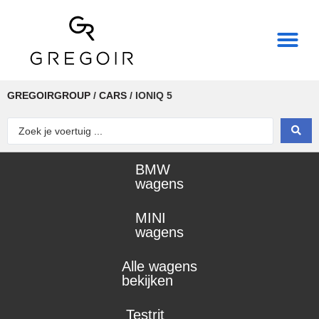
THE REAL POWER OF
GREGOIRGROUP
/
CARS
/
IONIQ 5
BMW
wagens
MINI
wagens
Alle wagens
bekijken
Testrit