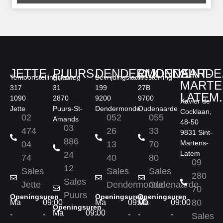
JETTE.
PUURS.
DENDERMONDE.
OUDENAARDE
SINT-
Tentoonstellingslaan
Rijksweg
Bevrijdingslaan
Westerring
MARTE
317
31
199
27B
LATEM.
1090
2870
9200
9700
Xavier de
Jette
Puurs-St-
Dendermonde
Oudenaarde
Cocklaan,
02
052
055
Amands
48-50
03
474
26
33
9831 Sint-
886
Martens-
04
13
70
Latem
24
74
40
80
09
12
Sales
Sales
Sales
280
Sales
Jette
Dendermonde
Oudenaarde
70
Puurs
Openingsuren
Openingsuren
Openingsuren
80
Ma
09:00
Ma
09:00
Ma
09:00
Openingsuren
Ma
09:00
-
-
-
-
-
-
Sales