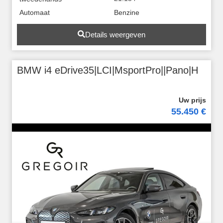
Automaat
Benzine
Details weergeven
BMW i4 eDrive35|LCI|MsportPro||Pano|H
55.450 €