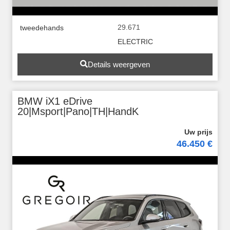
29.671
tweedehands
ELECTRIC
Details weergeven
BMW iX1 eDrive
20|Msport|Pano|TH|HandK
46.450 €