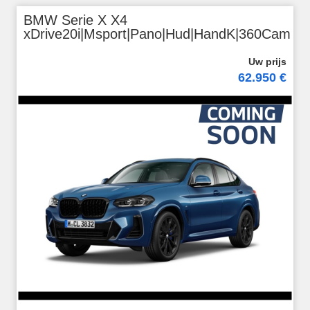
BMW Serie X X4
xDrive20i|Msport|Pano|Hud|HandK|360Cam
62.950 €