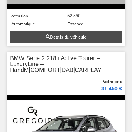
52.890
occasion
Automatique
Essence
Détails du véhicule
BMW Serie 2 218 i Active Tourer –
LuxuryLine –
HandM|COMFORT|DAB|CARPLAY
31.450 €