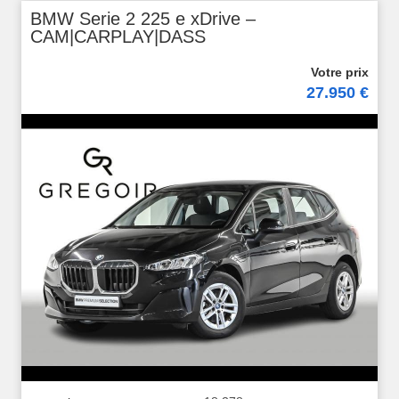
BMW Serie 2 225 e xDrive –
CAM|CARPLAY|DASS
27.950 €