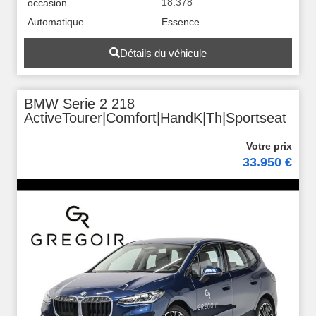
18.378
occasion
Automatique
Essence
Détails du véhicule
BMW Serie 2 218
ActiveTourer|Comfort|HandK|Th|Sportseat
33.950 €