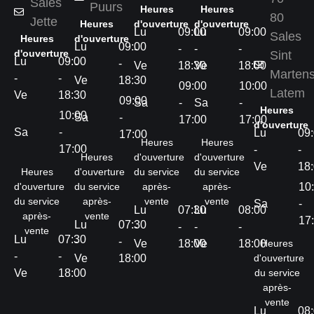
Sales
Puurs
Heures
Heures
80
Jette
Heures
d'ouverture
d'ouverture
Lu
09:00
Lu
09:00
Sales
Heures
d'ouverture
Lu
09:00
-
-
-
-
d'ouverture
Sint
Lu
09:00
-
-
Ve
18:30
Ve
18:00
Marten
-
-
Ve
18:30
09:00
10:00
Latem
Ve
18:30
09:00
Sa
-
Sa
-
Heures
10:00
Sa
-
17:00
17:00
d'ouverture
Sa
-
Lu
09
17:00
Heures
Heures
17:00
-
-
Heures
d'ouverture
d'ouverture
Ve
18
Heures
d'ouverture
du service
du service
d'ouverture
du service
après-
après-
10
du service
après-
vente
vente
Sa
-
Lu
07:30
Lu
08:00
après-
vente
17
Lu
07:30
-
-
-
-
vente
Lu
07:30
-
-
Ve
18:00
Ve
18:00
Heures
-
-
Ve
18:00
d'ouverture
Ve
18:00
du service
après-
vente
Lu
08