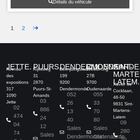
Détails du véhicule
1
2
JETTE.
PUURS.
DENDERMONDE.
OUDENAARDE
SINT-
Avenue
Rijksweg
Bevrijdingslaan
Westerring
MARTE
des
31
199
27B
LATEM.
expositions
2870
9200
9700
Xavier de
317
Puurs-St-
Dendermonde
Oudenaarde
Cocklaan,
052
055
1090
Amands
48-50
03
Jette
26
33
9831 Sint-
02
886
Martens-
13
70
474
Latem
24
40
80
09
04
12
Sales
Sales
280
74
Sales
Dendermonde
Oudenaarde
70