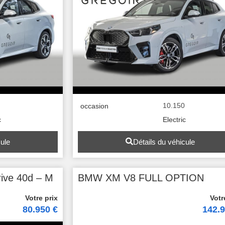
0
10.150
occasion
c
Electric
cule
Détails du véhicule
ive 40d – M
BMW XM V8 FULL OPTION
80.950 €
142.9