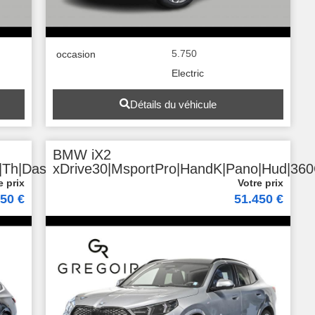
5.750
occasion
Electric
Détails du véhicule
BMW iX2
|Th|Dass+
xDrive30|MsportPro|HandK|Pano|Hud|36
950 €
51.450 €