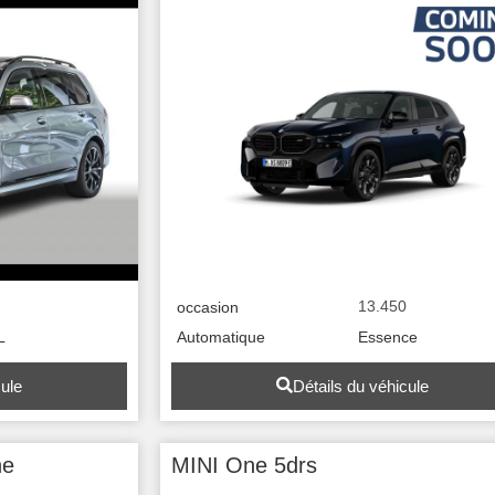
0
13.450
occasion
L
Automatique
Essence
cule
Détails du véhicule
ne
MINI One 5drs