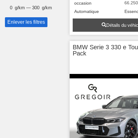
66.25
occasion
0
g/km
—
300
g/km
Automatique
Essen
Enlever les filtres
Détails du véhi
BMW Serie 3 330 e Tou
Pack