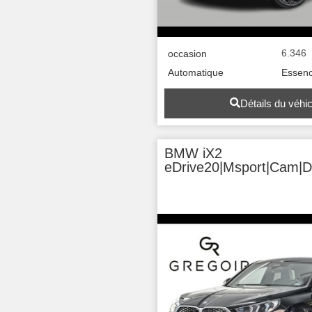
6.346
occasion
Automatique
Essen
Détails du véhi
BMW iX2
eDrive20|Msport|Cam|D