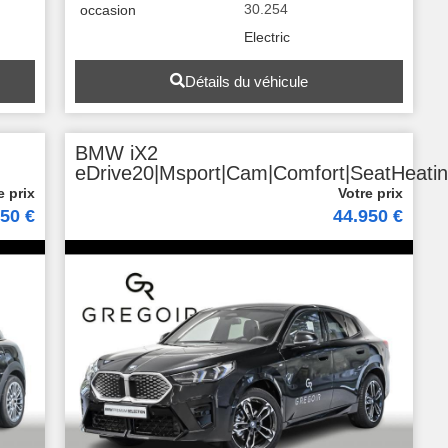
30.254
occasion
Electric
Détails du véhicule
BMW iX2
eDrive20|Msport|Cam|Comfort|SeatHeati
950 €
44.950 €