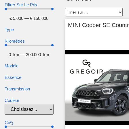
Filtrer Sur Le Prix
€
9.000
—
€
150.000
MINI Cooper SE Count
Type
Kilomètres
0
km
—
300.000
km
Modèle
Essence
Transmission
Couleur
Co²
2