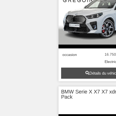
16.75
occasion
Electri
Détails du véhi
BMW Serie X X7 X7 xdr
Pack