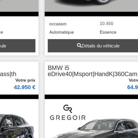
10.450
occasion
ce
Automatique
Essence
cule
Détails du véhicule
BMW i5
ass|th
eDrive40|Msport|HandK|360Cam
42.950 €
64.