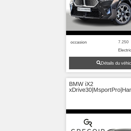
7.250
occasion
Electri
Détails du véhi
BMW iX2
xDrive30|MsportPro|Ha