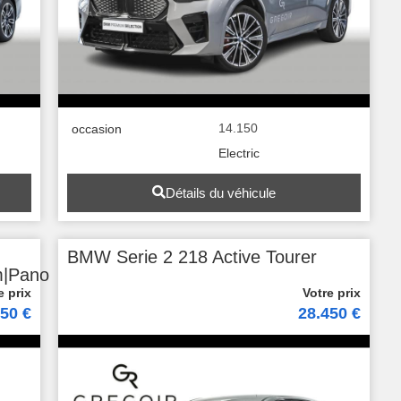
14.150
occasion
Electric
Détails du véhicule
BMW Serie 2 218 Active Tourer
m|Pano
450 €
28.450 €