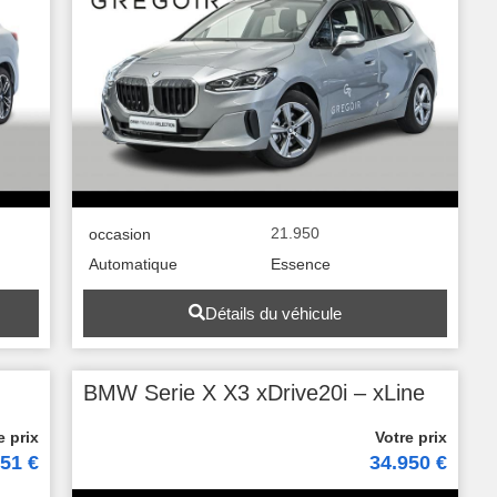
21.950
occasion
Automatique
Essence
Détails du véhicule
BMW Serie X X3 xDrive20i – xLine
51 €
34.950 €