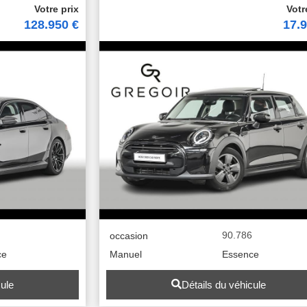
128.950 €
17.
9
90.786
occasion
ce
Manuel
Essence
cule
Détails du véhicule