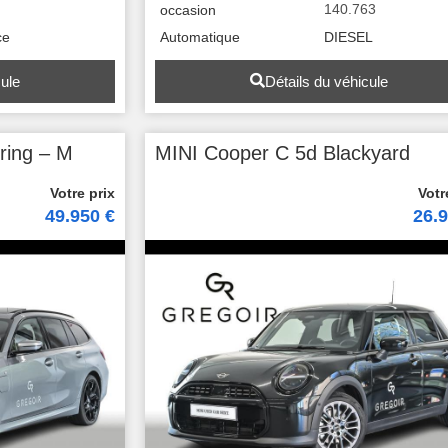
0
140.763
occasion
ce
Automatique
DIESEL
cule
Détails du véhicule
ring – M
MINI Cooper C 5d Blackyard
49.950 €
26.