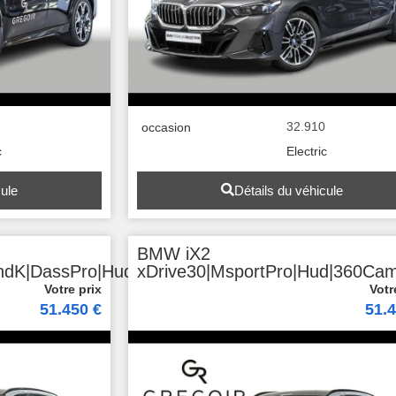
32.910
occasion
c
Electric
cule
Détails du véhicule
BMW iX2
ndK|DassPro|Hud
xDrive30|MsportPro|Hud|360Ca
51.450 €
51.