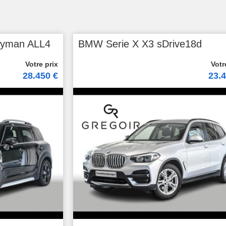
ryman ALL4
BMW Serie X X3 sDrive18d
28.450 €
23.