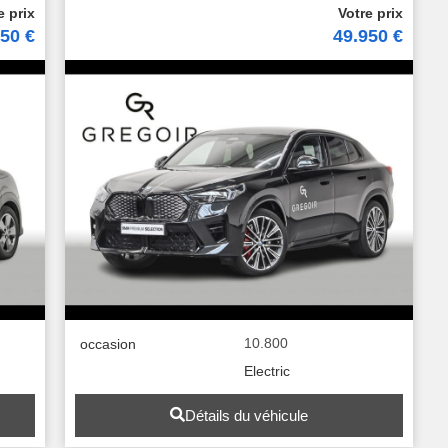
950 €
49.950 €
10.800
occasion
Electric
Détails du véhicule