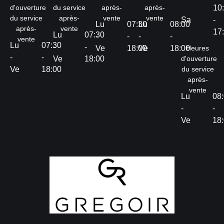
d'ouverture
du service
après-
après-
10
du service
après-
vente
vente
Sa
-
Lu
07:30
Lu
08:00
après-
vente
17
Lu
07:30
-
-
-
-
vente
Lu
07:30
-
-
Ve
18:00
Ve
18:00
Heures
-
-
Ve
18:00
d'ouverture
Ve
18:00
du service
après-
vente
Lu
08
-
-
Ve
18