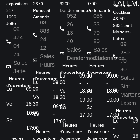
LATEM.
expositions
2870
9200
9700
Xavier de
317
Puurs-St-
Dendermonde
Oudenaarde
Cocklaan,
052
055
1090
Amands
48-50
03
Jette
26
33
9831 Sint-
02
886
Martens-
13
70
474
Latem
24
40
80
09
04
12
Sales
Sales
280
74
Sales
Dendermonde
Oudenaarde
70
Sales
Puurs
Heures
Heures
80
Jette
Heures
d'ouverture
d'ouverture
Lu
09:00
Lu
09:00
Sales
Heures
d'ouverture
Lu
09:00
-
-
-
-
d'ouverture
Sint
Lu
09:00
-
-
Ve
18:30
Ve
18:00
Marten
-
-
Ve
18:30
09:00
10:00
Latem
Ve
18:30
09:00
Sa
-
Sa
-
Heures
10:00
Sa
-
17:00
17:00
d'ouverture
Sa
-
Lu
09
17:00
Heures
Heures
17:00
-
-
Heures
d'ouverture
d'ouverture
Ve
18
Heures
d'ouverture
du service
du service