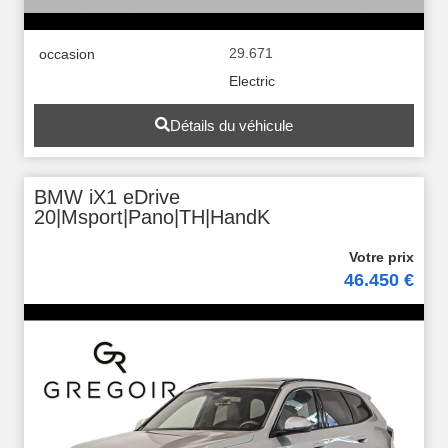
29.671
occasion
Electric
Détails du véhicule
BMW iX1 eDrive
20|Msport|Pano|TH|HandK
46.450 €