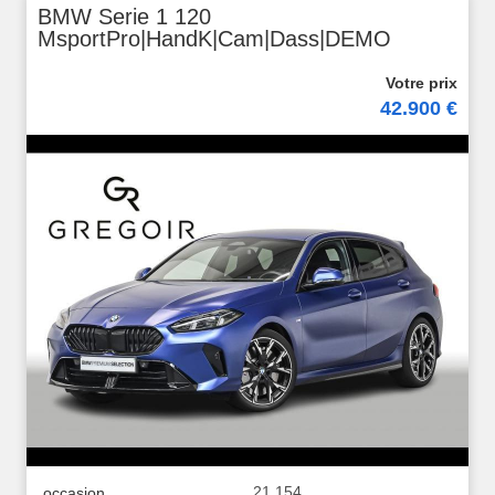
BMW Serie 1 120
MsportPro|HandK|Cam|Dass|DEMO
42.900 €
21.154
occasion