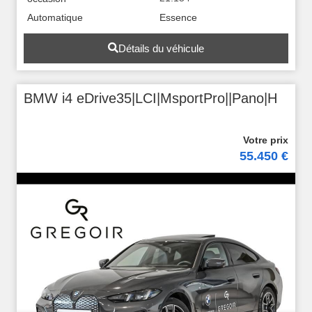
Automatique
Essence
Détails du véhicule
BMW i4 eDrive35|LCI|MsportPro||Pano|H
55.450 €