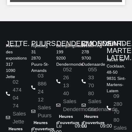
JETTE.
PUURS.
DENDERMONDE.
OUDENAARDE
SINT-
Avenue
Rijksweg
Bevrijdingslaan
Westerring
MARTE
des
31
199
27B
LATEM.
expositions
2870
9200
9700
Xavier de
317
Puurs-St-
Dendermonde
Oudenaarde
Cocklaan,
052
055
1090
Amands
48-50
03
Jette
26
33
9831 Sint-
02
886
Martens-
13
70
474
Latem
24
40
80
09
04
12
Sales
Sales
280
74
Sales
Dendermonde
Oudenaarde
70
Sales
Puurs
Heures
Heures
80
Jette
Heures
d'ouverture
d'ouverture
Lu
09:00
Lu
09:00
Sales
Heures
d'ouverture