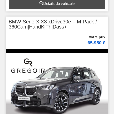
Détails du véhicule
BMW Serie X X3 xDrive30e – M Pack /
360Cam|HandK|Th|Dass+
65.950 €