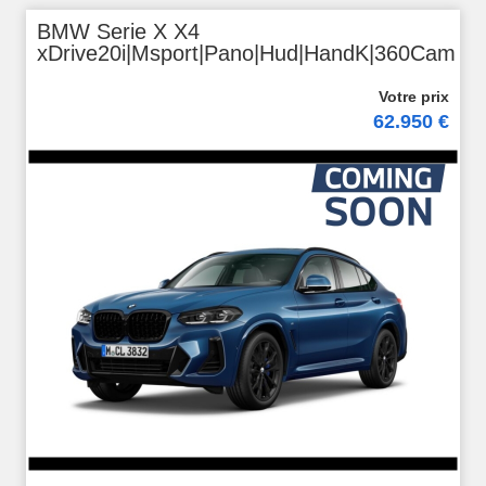
BMW Serie X X4
xDrive20i|Msport|Pano|Hud|HandK|360Cam
62.950 €