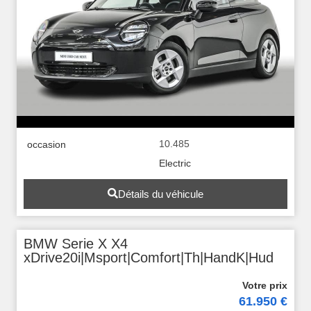
10.485
occasion
Electric
Détails du véhicule
BMW Serie X X4
xDrive20i|Msport|Comfort|Th|HandK|Hud
61.950 €