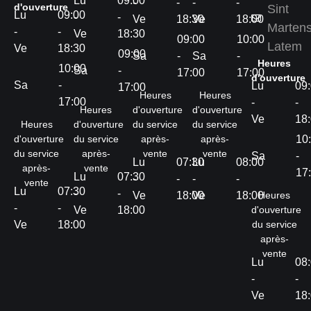
Lu
09:00
-
-
-
-
d'ouverture
Sint
Lu
09:00
-
-
Ve
18:30
Ve
18:00
Marten
-
-
Ve
18:30
09:00
10:00
Latem
Ve
18:30
09:00
Sa
-
Sa
-
Heures
10:00
Sa
-
17:00
17:00
d'ouverture
Sa
-
Lu
09
17:00
Heures
Heures
17:00
-
-
Heures
d'ouverture
d'ouverture
Ve
18
Heures
d'ouverture
du service
du service
d'ouverture
du service
après-
après-
10
du service
après-
vente
vente
Sa
-
Lu
07:30
Lu
08:00
après-
vente
17
Lu
07:30
-
-
-
-
vente
Lu
07:30
-
-
Ve
18:00
Ve
18:00
Heures
-
-
Ve
18:00
d'ouverture
Ve
18:00
du service
après-
vente
Lu
08
-
-
Ve
18