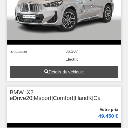
35.207
occasion
Electric
Détails du véhicule
BMW iX2
eDrive20|Msport|Comfort|HandK|Ca
49.450 €