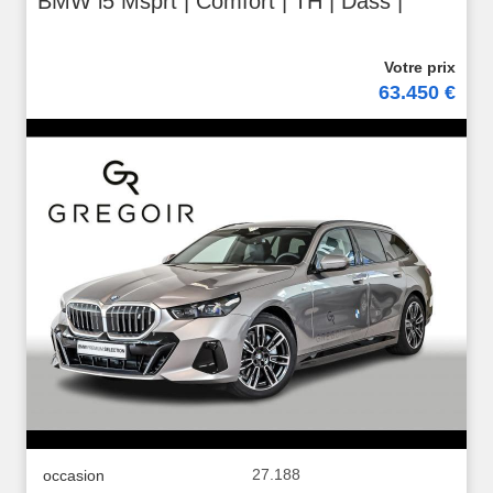
BMW i5 Msprt | Comfort | TH | Dass |
63.450 €
27.188
occasion