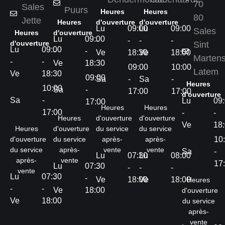
70
Sales
Puurs
Heures
Heures
80
Jette
Heures
d'ouverture
d'ouverture
Lu
09:00
Lu
09:00
Sales
Heures
d'ouverture
Lu
09:00
-
-
-
-
d'ouverture
Sint
Lu
09:00
-
-
Ve
18:30
Ve
18:00
Marten
-
-
Ve
18:30
09:00
10:00
Latem
Ve
18:30
09:00
Sa
-
Sa
-
Heures
10:00
Sa
-
17:00
17:00
d'ouverture
Sa
-
Lu
09
17:00
Heures
Heures
17:00
-
-
Heures
d'ouverture
d'ouverture
Ve
18
Heures
d'ouverture
du service
du service
d'ouverture
du service
après-
après-
10
du service
après-
vente
vente
Sa
-
Lu
07:30
Lu
08:00
après-
vente
17
Lu
07:30
-
-
-
-
vente
Lu
07:30
-
-
Ve
18:00
Ve
18:00
Heures
-
-
Ve
18:00
d'ouverture
Ve
18:00
du service
après-
vente