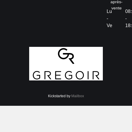
après-
vente
Lu
08
-
-
Ve
18
Kickstarted by
Mailbox