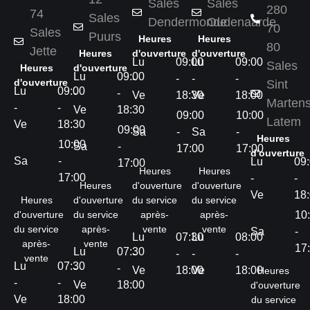
Sales
Sales
280
74
Sales
Dendermonde
Oudenaarde
70
Sales
Puurs
Heures
Heures
80
Jette
Heures
d'ouverture
d'ouverture
Lu
09:00
Lu
09:00
Sales
Heures
d'ouverture
Lu
09:00
-
-
-
-
d'ouverture
Sint
Lu
09:00
-
-
Ve
18:30
Ve
18:00
Marten
-
-
Ve
18:30
09:00
10:00
Latem
Ve
18:30
09:00
Sa
-
Sa
-
Heures
10:00
Sa
-
17:00
17:00
d'ouverture
Sa
-
Lu
09
17:00
Heures
Heures
17:00
-
-
Heures
d'ouverture
d'ouverture
Ve
18
Heures
d'ouverture
du service
du service
d'ouverture
du service
après-
après-
10
du service
après-
vente
vente
Sa
-
Lu
07:30
Lu
08:00
après-
vente
17
Lu
07:30
-
-
-
-
vente
Lu
07:30
-
-
Ve
18:00
Ve
18:00
Heures
-
-
Ve
18:00
d'ouverture
Ve
18:00
du service