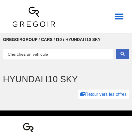
THE REAL POWER OF
GREGOIRGROUP
/
CARS
/
I10
/
HYUNDAI I10 SKY
HYUNDAI I10 SKY
Retour vers les offres