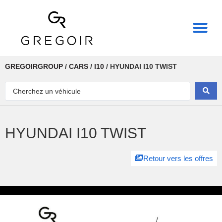
THE REAL POWER OF
GREGOIRGROUP
/
CARS
/
I10
/
HYUNDAI I10 TWIST
HYUNDAI I10 TWIST
Retour vers les offres