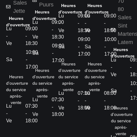
70
Sales
Puurs
Heures
Heures
80
Jette
Heures
d'ouverture
d'ouverture
Lu
09:00
Lu
09:00
Sales
Heures
d'ouverture
Lu
09:00
-
-
-
-
d'ouverture
Sint
Lu
09:00
-
-
Ve
18:30
Ve
18:00
Marten
-
-
Ve
18:30
09:00
10:00
Latem
Ve
18:30
09:00
Sa
-
Sa
-
Heures
10:00
Sa
-
17:00
17:00
d'ouverture
Sa
-
Lu
09
17:00
Heures
Heures
17:00
-
-
Heures
d'ouverture
d'ouverture
Ve
18
Heures
d'ouverture
du service
du service
d'ouverture
du service
après-
après-
10
du service
après-
vente
vente
Sa
-
Lu
07:30
Lu
08:00
après-
vente
17
Lu
07:30
-
-
-
-
vente
Lu
07:30
-
-
Ve
18:00
Ve
18:00
Heures
-
-
Ve
18:00
d'ouverture
Ve
18:00
du service
après-
vente