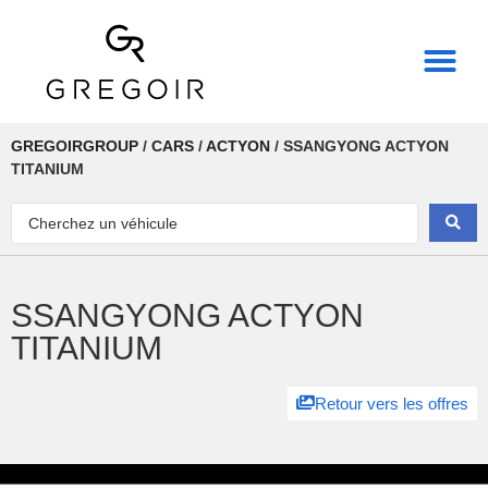
THE REAL POWER OF
GREGOIRGROUP
/
CARS
/
ACTYON
/
SSANGYONG ACTYON
TITANIUM
SSANGYONG ACTYON
TITANIUM
Retour vers les offres