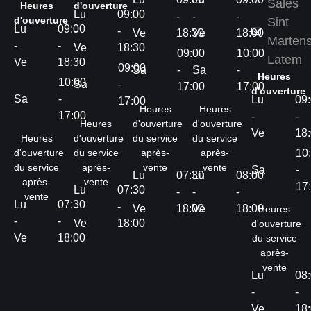
Sales
Heures
d'ouverture
Lu
09:00
-
-
-
-
d'ouverture
Sint
Lu
09:00
-
-
Ve
18:30
Ve
18:00
Marten
-
-
Ve
18:30
09:00
10:00
Latem
Ve
18:30
09:00
Sa
-
Sa
-
Heures
10:00
Sa
-
17:00
17:00
d'ouverture
Sa
-
Lu
09
17:00
Heures
Heures
17:00
-
-
Heures
d'ouverture
d'ouverture
Ve
18
Heures
d'ouverture
du service
du service
d'ouverture
du service
après-
après-
10
du service
après-
vente
vente
Sa
-
Lu
07:30
Lu
08:00
après-
vente
17
Lu
07:30
-
-
-
-
vente
Lu
07:30
-
-
Ve
18:00
Ve
18:00
Heures
-
-
Ve
18:00
d'ouverture
Ve
18:00
du service
après-
vente
Lu
08
-
-
Ve
18