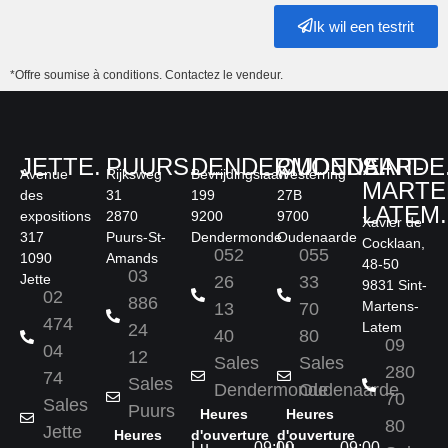
Ik wil een testrit
*Offre soumise à conditions. Contactez le vendeur.
JETTE.
PUURS.
DENDERMONDE.
OUDENAARDE
SINT-
Avenue
Rijksweg
Bevrijdingslaan
Westerring
MARTE
des
31
199
27B
LATEM.
expositions
2870
9200
9700
Xavier de
317
Puurs-St-
Dendermonde
Oudenaarde
Cocklaan,
052
055
1090
Amands
48-50
03
Jette
26
33
9831 Sint-
02
886
Martens-
13
70
474
Latem
24
40
80
09
04
12
Sales
Sales
280
74
Sales
Dendermonde
Oudenaarde
70
Sales
Puurs
Heures
Heures
80
Jette
Heures
d'ouverture
d'ouverture
Lu
09:00
Lu
09:00