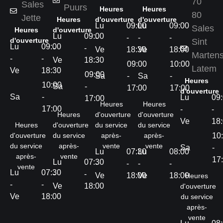
70
Sales
Puurs
Heures
Heures
80
Jette
Heures
d'ouverture
d'ouverture
Lu
09:00
Lu
09:00
Sales
Heures
d'ouverture
Lu
09:00
-
-
-
-
d'ouverture
Sint
Lu
09:00
-
-
Ve
18:30
Ve
18:00
Marten
-
-
Ve
18:30
09:00
10:00
Latem
Ve
18:30
09:00
Sa
-
Sa
-
Heures
10:00
Sa
-
17:00
17:00
d'ouverture
Sa
-
Lu
09
17:00
Heures
Heures
17:00
-
-
Heures
d'ouverture
d'ouverture
Ve
18
Heures
d'ouverture
du service
du service
d'ouverture
du service
après-
après-
10
du service
après-
vente
vente
Sa
-
Lu
07:30
Lu
08:00
après-
vente
17
Lu
07:30
-
-
-
-
vente
Lu
07:30
-
-
Ve
18:00
Ve
18:00
Heures
-
-
Ve
18:00
d'ouverture
Ve
18:00
du service
après-
vente